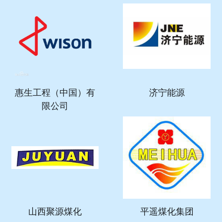
垃圾中转设备
集装箱装货机
济宁能源
惠生工程（中国）有
限公司
山西聚源煤化
平遥煤化集团