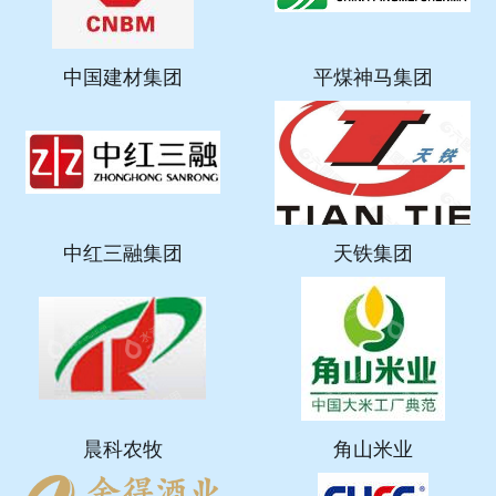
中国建材集团
平煤神马集团
中红三融集团
天铁集团
晨科农牧
角山米业